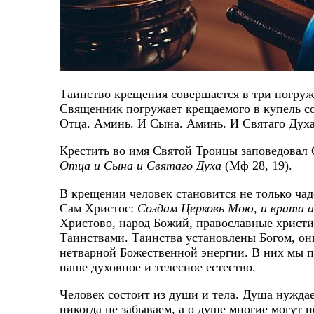
Таинство крещения совершается в три погру
Священник погружает крещаемого в купель со
Отца. Аминь. И Сына. Аминь. И Святаго Дух
Крестить во имя Святой Троицы заповедовал 
Отца и Сына и Святаго Духа
(Мф 28, 19).
В крещении человек становится не только ча
Сам Христос:
Создам Церковь Мою, и врата а
Христово, народ Божий, православные христи
Таинствами. Таинства установлены Богом, он
нетварной Божественной энергии. В них мы п
наше духовное и телесное естество.
Человек состоит из души и тела. Душа нуждает
никогда не забываем, а о душе многие могут 