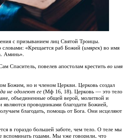
жения с призыванием лиц Святой Троицы.
 словами: «Крещается раб Божий (
имярек
) во имя
а. Аминь».
Сам Спаситель, повелев апостолам крестить
во имя
дом Божим, но и членом Церкви. Церковь создал
да не одолеют ее
(Мф 16, 18). Церковь — это тело
ане, объединенные общей верой, молитвой и
и являются проводниками благодати Божией,
олучаем благодать, помощь от Бога. Они исцеляют
ся в гораздо большей заботе, чем тело. О теле мы
не вспоминать годами. Мы уже говорили, что