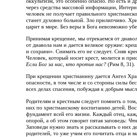
оккультизм, это особенно опасно. Но есть и д
через средства массовой информации, Интер
человек не получает правильного христианског
станет духовно больной. Зло прилипчиво. Хр
царит в мире. Без веры в Бога невозможно уб
Принимая крещение, мы отрекаемся от диавола
от диавола нам и дается великое оружие: кре
и сохрани». Снимать его не следует. Сняв кр
Человек, который носит крест, молится и при
Если Бог за нас, кто против нас?
(Рим 8, 31).
При крещении христианину дается Ангел Хран
опасности, в том числе и со стороны силы бе
всех делах спасения, побуждая к добрым мысл
Родителям и крестным следует помнить о том,
них по христианскому воспитанию детей. Вос
фундамент всей его жизни. Каждый отец, кажд
опорой, а об этом говорит пятая заповедь:
Чти
Заповеди нужно знать и рассказывать о них д
родителей, то уже учим его почитать отца и ма