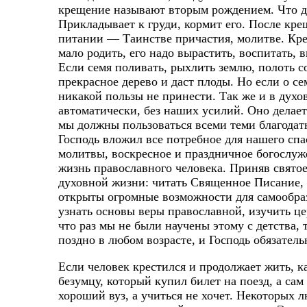
крещение называют вторым рождением. Что дел
Прикладывает к груди, кормит его. После кр
питании — Таинстве причастия, молитве. Кре
мало родить, его надо вырастить, воспитать,
Если семя поливать, рыхлить землю, полоть с
прекрасное дерево и даст плоды. Но если о се
никакой пользы не принести. Так же и в духо
автоматически, без наших усилий. Оно делает
мы должны пользоваться всеми теми благодат
Господь вложил все потребное для нашего спа
молитвы, воскресное и праздничное богослуж
жизнь православного человека. Приняв святое
духовной жизни: читать Священное Писание, 
открыты огромные возможности для самообра
узнать основы веры православной, изучить ц
что раз мы не были научены этому с детства, 
поздно в любом возрасте, и Господь обязате
Если человек крестился и продолжает жить, к
безумцу, который купил билет на поезд, а сам
хороший вуз, а учиться не хочет. Некоторых 