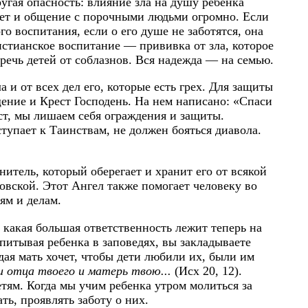
ругая опасность: влияние зла на душу ребенка
нет и общение с порочными людьми огромно. Если
о воспитания, если о его душе не заботятся, она
истианское воспитание — прививка от зла, которое
еречь детей от соблазнов. Вся надежда — на семью.
 и от всех дел его, которые есть грех. Для защиты
щение и Крест Господень. На нем написано: «Спаси
ест, мы лишаем себя ограждения и защиты.
ступает к Таинствам, не должен бояться диавола.
итель, который оберегает и хранит его от всякой
совской. Этот Ангел также помогает человеку во
ям и делам.
 какая большая ответственность лежит теперь на
питывая ребенка в заповедях, вы закладываете
ая мать хочет, чтобы дети любили их, были им
 отца твоего и матерь твою...
(Исх 20, 12).
етям. Когда мы учим ребенка утром молиться за
ть, проявлять заботу о них.