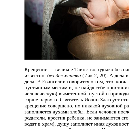
Крещение — великое Таинство, однако без на
известно,
без дел мертва
(Иак 2, 20). А дела
дела. В Евангелии говорится о том, что, когд
пустынным местам и, не найдя себе пристанищ
человеческую) выметенной, пустой и приводит
горше первого. Святитель Иоанн Златоуст отн
крещение совершено, но никакой духовной раб
заполняется духами злобы. Если человек пос
родители, крестив ребенка, не занимаются ег
водят в храм), душу заполняет иная духовност