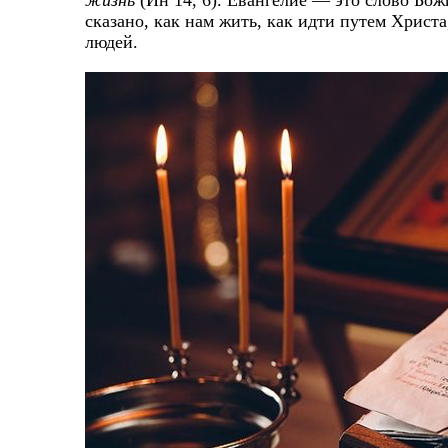
жизнь
(Ин 14, 6). Евангелие — это слово Бож
сказано, как нам жить, как идти путем Христа
людей.