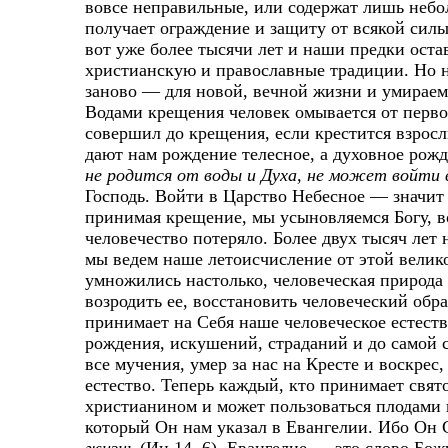
вовсе неправильные, или содержат лишь неб
получает ограждение и защиту от всякой силы
вот уже более тысячи лет и наши предки ост
христианскую и православные традиции. Но н
заново — для новой, вечной жизни и умираем
Водами крещения человек омывается от первор
совершил до крещения, если крестится взрос
дают нам рождение телесное, а духовное рож
не родится от воды и Духа, не может войти
Господь. Войти в Царство Небесное — значит 
принимая крещение, мы усыновляемся Богу, в
человечество потеряло. Более двух тысяч лет
мы ведем наше летоисчисление от этой велик
умножились настолько, человеческая природа 
возродить ее, восстановить человеческий обра
принимает на Себя наше человеческое естеств
рождения, искушений, страданий и до самой с
все мучения, умер за нас на Кресте и воскрес
естество. Теперь каждый, кто принимает свят
христианином и может пользоваться плодами
который Он нам указал в Евангелии. Ибо Он 