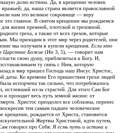
ольшую долю истины. Да, в крещении человек
 вражьей; да, наша страна является православной
авили нам это великое сокровище — веру
е это главное. В святом крещении мы рождаемся
 для жизни прежней, плотской и греховной.
одного греха, а также от всех грехов, которые
лым. Мы приходим в этот мир через родителей, они
дение мы получаем в купели крещения.
Если кто
 в Царствие Божие
(Ин 3, 5), — говорит нам
спасти свою душу, приблизиться к Богу. И,
осстанавливаем ту связь с Ним, которую
 назад в мир пришел Господь наш Иисус Христос,
ой даты. Ко времени Его пришествия грехи людей
была испорчена так сильно, что потребовалось
з, истлевший из-за страстей. Для этого Сам Бог
о и проходит весь путь земной жизни: от
мерти. Христос преодолел все соблазны, перенес
, воскресив тем самым падшее человеческое
ое крещение, рождается от Христа, становится
 искупительной Жертвы Христовой, идти путем,
Сам говорил про Себя:
Я есмь путь и истина и