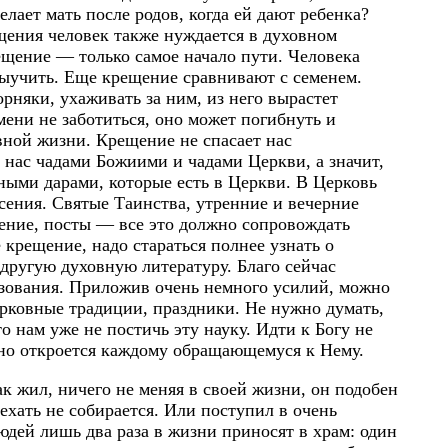
ает мать после родов, когда ей дают ребенка?
ещения человек также нуждается в духовном
щение — только самое начало пути. Человека
 выучить. Еще крещение сравнивают с семенем.
орняки, ухаживать за ним, из него вырастет
мени не заботиться, оно может погибнуть и
вной жизни. Крещение не спасает нас
 нас чадами Божиими и чадами Церкви, а значит,
ными дарами, которые есть в Церкви. В Церковь
сения. Святые Таинства, утренние и вечерние
ение, посты — все это должно сопровождать
 крещение, надо стараться полнее узнать о
другую духовную литературу. Благо сейчас
зования. Приложив очень немного усилий, можно
ерковные традиции, праздники. Не нужно думать,
то нам уже не постичь эту науку. Идти к Богу не
льно откроется каждому обращающемуся к Нему.
ак жил, ничего не меняя в своей жизни, он подобен
 ехать не собирается. Или поступил в очень
людей лишь два раза в жизни приносят в храм: один