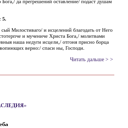
 Бога,/ да прегрешений оставление/ подаст душам
 5.
 сый Милостиваго/ и исцелений благодать от Него
астотерпче и мучениче Христа Бога,/ молитвами
вныя наша недуги исцели,/ отгоня присно борца
 вопиющих верно:/ спаси ны, Господи.
Читать дальше > >
АСЛЕДИЯ»
еба