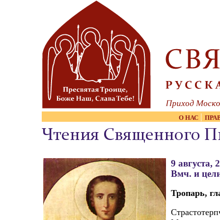
Skip to content
|
О НАС
ПРА
Чтения Священного П
9 августа, 
Вмч. и цел
Тропарь, гла
Страстотерп