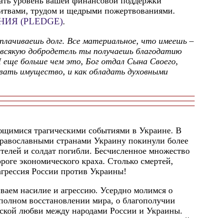
вать уровень вашей финансовой поддержки
литвами, трудом и щедрыми пожертвованиями.
ИЯ (PLEDGE)
.
плачиваешь долг. Все материальное, что имеешь –
и всякую добродетель ты получаешь благодатию
 еще больше чем это, Бог отдал Сына Своего,
овать имущество, и как обладать духовными
ющимися трагическими событиями в Украине. В
православными странами Украину покинули более
телей и солдат погибли. Бесчисленное множество
роге экономического краха. Столько смертей,
агрессия России против Украины!
ваем насилие и агрессию. Усердно молимся о
полном восстановлении мира, о благополучии
нской любви между народами России и Украины.