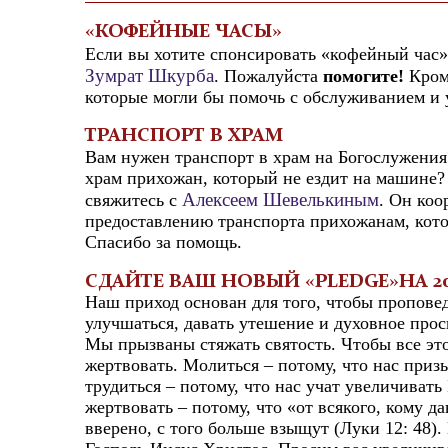
«КОФЕЙНЫЕ ЧАСЫ»
Если вы хотите спонсировать «кофейный час»
Зумрат Шкурба
. Пожалуйста
помогите
!
Кром
которые могли бы помочь с обслуживанием и 
ТРАНСПОРТ В ХРАМ
Вам нужен транспорт в храм на Богослужения
храм прихожан, который не ездит на машине?
Алексеем Шевелькиным
свяжитесь с
. Он коо
предоставлению транспорта прихожанам, котор
Спасибо за помощь.
СДАЙТЕ ВАШ
НОВЫЙ
«PLEDGE»НА 20
Наш приход основан для того, чтобы проповед
улучшаться, давать утешение и духовное прос
Мы прызваны стяжать святость. Чтобы все эт
жертвовать. Молиться – потому, что нас приз
трудиться – потому, что нас учат увеличивать
жертвовать – потому, что «от всякого, кому д
вверено, с того больше взыщут (Луки 12: 48)