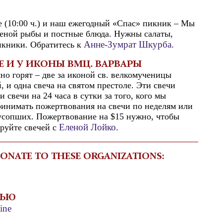
е (10:00 ч.) и наш ежегодный «Спас» пикник – Мы
еной рыбы и постные блюда. Нужны салаты,
Анне-
Зумрат Шкурба.
икники. Обратитесь к
 И У ИКОНЫ ВМЦ. ВАРВАРЫ
но горят – две за иконой св. велкомученицы
, и одна свеча на святом престоле. Эти свечи
и свечи на 24 часа в сутки за того, кого мы
ринимать пожертвования на свечи по неделям или
 усопших. Пожертвование на $15 нужно, чтобы
Еленой Лойко
ируйте свечей с
.
DONATE TO THESE ORGANIZATIONS:
МЬЮ
ine