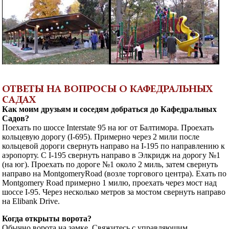
ОТВЕТЫ НА ВОПРОСЫ О КАФЕДРАЛЬНЫХ
САДАХ
Как моим друзьям и соседям добраться до Кафедральных
Садов?
Поехать по шоссе Interstate 95 на юг от Балтимора. Проехать
кольцевую дорогу (I-695). Примерно через 2 мили после
кольцевой дороги свернуть направо на I-195 по направлению к
аэропорту. С I-195 свернуть направо в Элкридж на дорогу №1
(на юг). Проехать по дороге №1 около 2 миль, затем свернуть
направо на MontgomeryRoad (возле торгового центра). Ехать по
Montgomery Road примерно 1 милю, проехать через мост над
шоссе I-95. Через несколько метров за мостом свернуть направо
на Elibank Drive.
Когда открыты ворота?
Обычно ворота на замке. Свяжитесь с управляющим