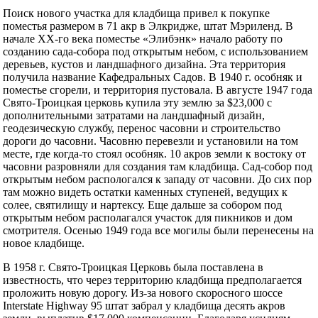
Поиск нового участка для кладбища привел к покупке
поместья размером в 71 акр в Элкридже, штат Мэриленд. В
начале XX-го века поместье «Элибэнк» начало работу по
созданию сада-собора под открытым небом, с использованием
деревьев, кустов и ландшафного дизайна. Эта территория
получила название Кафедральных Садов. В 1940 г. особняк и
поместье сгорели, и территория пустовала. В августе 1947 года
Свято-Троицкая церковь купила эту землю за $23,000 с
дополнительными затратами на ландшафный дизайн,
геодезическую службу, перенос часовни и строительство
дороги до часовни. Часовню перевезли и установили на том
месте, где когда-то стоял особняк. 10 акров земли к востоку от
часовни разровняли для создания там кладбища. Сад-собор под
открытым небом распологался к западу от часовни. До сих пор
там можно видеть остатки каменных ступеней, ведущих к
солее, святилищу и нартексу. Еще дальше за собором под
открытым небом располагался участок для пикников и дом
смотрителя. Осенью 1949 года все могилы были перенесены на
новое кладбище.
В 1958 г. Свято-Троицкая Церковь была поставлена в
известность, что через территорию кладбища предполагается
проложить новую дорогу. Из-за нового скоросного шоссе
Interstate Highway 95 штат забрал у кладбища десять акров