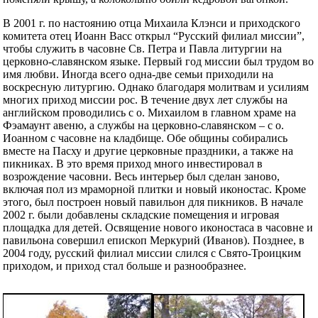
В 2001 г. по настоянию отца Михаила Клэнси и приходского
комитета отец Иоанн Васс открыл “Русский филиал миссии”,
чтобы служить в часовне Св. Петра и Павла литургии на
церковно-славянском языке. Первый год миссии был трудом во
имя любви. Иногда всего одна-две семьи приходили на
воскресную литургию. Однако благодаря молитвам и усилиям
многих приход миссии рос. В течение двух лет службы на
английском проводились с о. Михаилом в главном храме на
Фэамаунт авеню, а службы на церковно-славянском – с о.
Иоанном с часовне на кладбище. Обе общины собирались
вместе на Пасху и другие церковные праздники, а также на
пикниках. В это время приход много инвестировал в
возрождение часовни. Весь интерьер был сделан заново,
включая пол из мраморной плитки и новый иконостас. Кроме
этого, был построен новый павильон для пикников. В начале
2002 г. были добавлены складские помещения и игровая
площадка для детей. Освящение нового иконостаса в часовне и
павильона совершил епископ Меркурий (Иванов). Позднее, в
2004 году, русский филиал миссии слился с Свято-Троицким
приходом, и приход стал больше и разнообразнее.