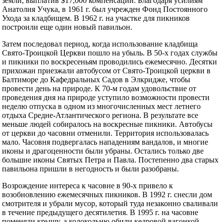
земли, выплатив $17,000 компенсации. Благодаря усилиям
Анатолия Учука, в 1961 г. был учрежден Фонд Постоянного
Ухода за кладбищем. В 1962 г. на участке для пикников
построили еще один новый павильон.
Затем последовал период, когда использование кладбища
Свято-Троицкой Церкви пошло на убыль. В 50-х годах службы
и пикники по воскресеньям проводились ежемесячно. Десятки
прихожан приезжали автобусом от Свято-Троицкой церкви в
Балтиморе до Кафедральных Садов в Элкридже, чтобы
провести день на природе. К 70-м годам удовольствие от
проведения дня на природе уступило возможности провести
неделю отпуска в одном из многочисленных мест летнего
отдыха Средне-Атлантического региона. В результате все
меньше людей собиралось на воскресные пикники. Автобусы
от церкви до часовни отменили. Территория использовалась
мало. Часовня подвергалась нападениям вандалов, и многие
иконы и драгоценности были убраны. Остались только две
большие иконы Святых Петра и Павла. Постепенно два старых
павильона пришли в негодность и были разобраны.
Возрождение интереса к часовне в 90-х привело к
возобновлению ежемесячных пикников. В 1992 г. снесли дом
смотрителя и убрали мусор, который туда незаконно сваливали
в течение предыдущего десятилетия. В 1995 г. на часовне
поменяли крышу, а колокольню обили кедровой вагонкой.