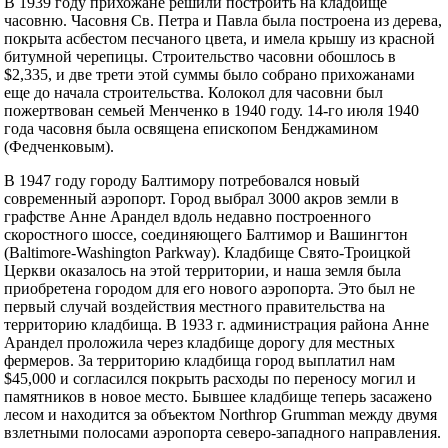
В 1939 году прихожане решили построить на кладбище
часовню. Часовня Св. Петра и Павла была построена из дерева,
покрыта асбестом песчаного цвета, и имела крышу из красной
битумной черепицы. Строительство часовни обошлось в
$2,335, и две трети этой суммы было собрано прихожанами
еще до начала строительства. Колокол для часовни был
пожертвован семьей Менченко в 1940 году. 14-го июля 1940
года часовня была освящена епископом Бенджамином
(Федченковым).
В 1947 году городу Балтимору потребовался новый
современный аэропорт. Город выбрал 3000 акров земли в
графстве Анне Арандел вдоль недавно построенного
скоростного шоссе, соединяющего Балтимор и Вашингтон
(Baltimore-Washington Parkway). Кладбище Свято-Троицкой
Церкви оказалось на этой территории, и наша земля была
приобретена городом для его нового аэропорта. Это был не
первый случай воздействия местного правительства на
территорию кладбища. В 1933 г. администрация района Анне
Арандел проложила через кладбище дорогу для местных
фермеров. За территорию кладбища город выплатил нам
$45,000 и согласился покрыть расходы по переносу могил и
памятников в новое место. Бывшее кладбище теперь засажено
лесом и находится за объектом Northrop Grumman между двумя
взлетными полосами аэропорта северо-западного направления.